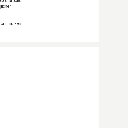
le erarbeiten
glichen
bronn nutzen