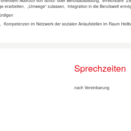
i drohendem Abbruch von Schul- oder Berufsausbildung, erreichbare Zie
ge erarbeiten, „Umwege“ zulassen, Integration in die Berufswelt ermö
ürdigen
hen, Kompetenzen im Netzwerk der sozialen Anlaufstellen im Raum Heil
Sprechzeiten
nach Vereinbarung