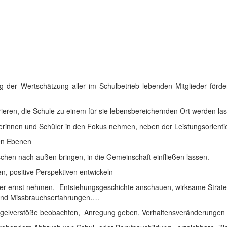
 der Wertschätzung aller im Schulbetrieb lebenden Mitglieder förd
rieren, die Schule zu einem für sie lebensbereichernden Ort werden la
erinnen und Schüler in den Fokus nehmen, neben der Leistungsorientie
len Ebenen
en nach außen bringen, in die Gemeinschaft einfließen lassen.
n, positive Perspektiven entwickeln
üler ernst nehmen, Entstehungsgeschichte anschauen, wirksame Strat
 und Missbrauchserfahrungen….
Regelverstöße beobachten, Anregung geben, Verhaltensveränderungen i