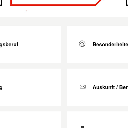
gsberuf
Besonderheit
g
Auskunft / Be