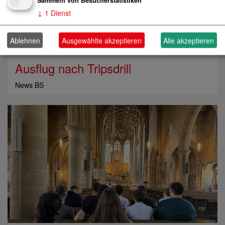
Sammeln von Besucherstatistiken
↓
1
Dienst
Ablehnen
Ausgewählte akzeptieren
Alle akzeptieren
Ausflug nach Tripsdrill
News BS