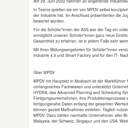
Am 29. Juni 2022 nahmen 20 angehende Industrieka
In Teams spielten sie ein von MPDV selbst konzipiert
der Industrie hat. Im Anschluss präsentierten die
bewertet wurden.
Für die Schüler*innen der ASS war der Tag ein volle
ermöglicht unseren Schüler*innen ganz neue Einblic
Gesamtheit zu erfahren, ist in jedem Falle sehr wertv
Mit ihren Bildungsangeboten für Schüler*innen vers
Industrie 4.0 und Smart Factory und für den IT- N
Über MPDV
MPDV mit Hauptsitz in Mosbach ist der Marktführer 
umfangreiches Fachwissen und unterstützt Unterne
HYDRA, das Advanced Planning and Scheduling Syste
Fertigungsunternehmen, ihre Produktionsprozesse ef
fertigungsnahe Daten entlang der gesamten Wertsch
können gezielt Maßnahmen einleiten. Täglich nutze
MPDV. Dazu zählen namhafte Unternehmen aller Bra
Malaysia, der Schweiz, Singapur und den USA. Weit