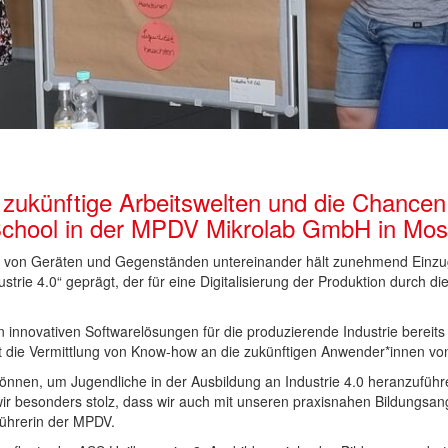
zukünftige Arbeitswelten und die Chancen
hool in der MPDV Mikrolab GmbH in Mo
g von Geräten und Gegenständen untereinander hält zunehmend Einzug in
dustrie 4.0“ geprägt, der für eine Digitalisierung der Produktion durc
 innovativen Softwarelösungen für die produzierende Industrie berei
 ist die Vermittlung von Know-how an die zukünftigen Anwender*innen v
 können, um Jugendliche in der Ausbildung an Industrie 4.0 heranzuführ
r besonders stolz, dass wir auch mit unseren praxisnahen Bildungsange
führerin der MPDV.