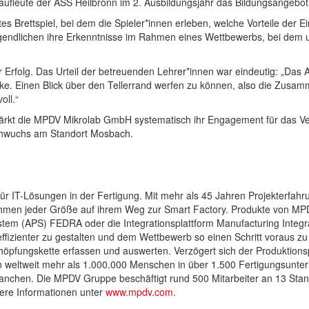
ufleute der ASS Heilbronn im 2. Ausbildungsjahr das Bildungsangeb
es Brettspiel, bei dem die Spieler*innen erleben, welche Vorteile der Ei
 Jugendlichen ihre Erkenntnisse im Rahmen eines Wettbewerbs, bei de
r Erfolg. Das Urteil der betreuenden Lehrer*innen war eindeutig: „Das
ke. Einen Blick über den Tellerrand werfen zu können, also die Zusamm
oll.“
tärkt die MPDV Mikrolab GmbH systematisch ihr Engagement für das Ver
achwuchs am Standort Mosbach.
für IT-Lösungen in der Fertigung. Mit mehr als 45 Jahren Projekterfa
hmen jeder Größe auf ihrem Weg zur Smart Factory. Produkte von MP
m (APS) FEDRA oder die Integrationsplattform Manufacturing Integra
fizienter zu gestalten und dem Wettbewerb so einen Schritt voraus zu 
öpfungskette erfassen und auswerten. Verzögert sich der Produktionsp
n weltweit mehr als 1.000.000 Menschen in über 1.500 Fertigungsunte
nchen. Die MPDV Gruppe beschäftigt rund 500 Mitarbeiter an 13 Stan
ere Informationen unter
www.mpdv.com
.