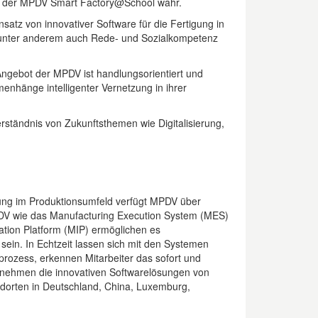
ot der MPDV Smart Factory@School wahr.
nsatz von innovativer Software für die Fertigung in
m unter anderem auch Rede- und Sozialkompetenz
 Angebot der MPDV ist handlungsorientiert und
enhänge intelligenter Vernetzung in ihrer
ständnis von Zukunftsthemen wie Digitalisierung,
hrung im Produktionsumfeld verfügt MPDV über
DV wie das Manufacturing Execution System (MES)
tion Platform (MIP) ermöglichen es
sein. In Echtzeit lassen sich mit den Systemen
rozess, erkennen Mitarbeiter das sofort und
rnehmen die innovativen Softwarelösungen von
dorten in Deutschland, China, Luxemburg,