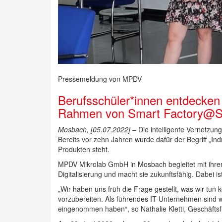
Pressemeldung von MPDV
Berufsschüler*innen entdecken 
Rahmen von Smart Factory@Sc
Mosbach, [05.07.2022]
– Die intelligente Vernetzun
Bereits vor zehn Jahren wurde dafür der Begriff „In
Produkten steht.
MPDV Mikrolab GmbH in Mosbach begleitet mit ihren
Digitalisierung und macht sie zukunftsfähig. Dabei
„Wir haben uns früh die Frage gestellt, was wir tun
vorzubereiten. Als führendes IT-Unternehmen sind wi
eingenommen haben“, so Nathalie Kletti, Geschäfts