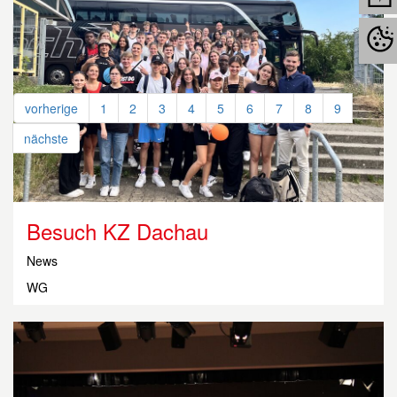
vorherige
1
2
3
4
5
6
7
8
9
nächste
vorherige
1
2
3
4
5
6
7
8
9
nächste
Besuch KZ Dachau
News
WG